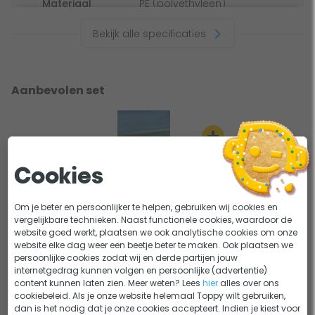
Materiaal
PE (polyethyleen)
helemaal op maat gemaakt en passen perfect op je
zwembad.
Bekijk alle specificaties
Alle Gardipool winterzeilen
Aanbevolen set
Er zijn veel verschillende winterzeilen verkrijgbaar voor de
gardipool zwembaden.
+
Gardipool
Gardipool
Gardipool
Gardipool
Octoo
Oblong
Quatroo
Rectoo
Cookies
Octoo 400
Oblong 3,90
Quatroo 3,00
Rectoo 3,90 x
-5%
W'eau overwinteringsvloeistof - 5 liter
Octoo 420
x 6,20
x 5,00
7,60
Om je beter en persoonlijker te helpen, gebruiken wij cookies en
19,95
18,95
Octoo 500
Oblong 4,60
Quatroo 3,50
Rectoo 3,90 x
vergelijkbare technieken. Naast functionele cookies, waardoor de
website goed werkt, plaatsen we ook analytische cookies om onze
Octoo 625
x 8,10
x 3,50
9,20
website elke dag weer een beetje beter te maken. Ook plaatsen we
-5%
Quatroo 3,50
Winterdrijver
persoonlijke cookies zodat wij en derde partijen jouw
internetgedrag kunnen volgen en persoonlijke (advertentie)
x 6,60
5,95
5,65
content kunnen laten zien. Meer weten? Lees
hier
alles over ons
Quatroo 3,90
cookiebeleid. Als je onze website helemaal Toppy wilt gebruiken,
-5%
x 8,20
dan is het nodig dat je onze cookies accepteert. Indien je kiest voor
Winterplug maat 1.5"