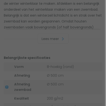
de winter winterklaar te maken. Afdekken is een belangrijk
onderdeel van het winterklaar maken van een zwembad.
Belangrijk is dat een winterzeil lichtdicht is en strak over het
zwembad kan worden gespannen. Omdat houten
zwembaden vaak bovengronds (of half bovengronds)
geplaatst worden is het afspannen van een
Lees meer
winterafdekking vaak wat moeilijker. Dit speciale winterzeil
voor Gardipool houten zwembaden maakt het afdekken
van het zwembad zeer eenvoudig.
Belangrijkste specificaties
Kenmerken Gardipool winterzeil
Vorm
8-hoekig (rond)
Een winterzeil van Gardipool wordt bevestigd met een
Afmeting
Ø 500 cm
elastiek die gespannen wordt rondom het zwembad.
Afmeting
Ø 500 cm
Hiervoor dienen er wat haakjes aan het zwembad te
zwembad
worden bevestigd. De haken worden standaard
meegeleverd. Het winterzeil gemaakt van stevig geweven
Kwaliteit
200 g/m2
pvc en gaat gegarandeerd jarenlang mee. De zeilen zijn