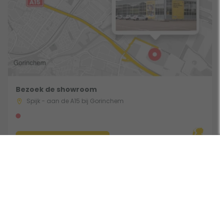
Bezoek de showroom
Spijk - aan de A15 bij Gorinchem
Route & Openingstijden