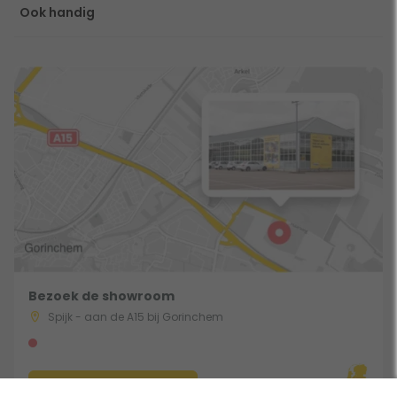
Ook handig
Bezoek de showroom
Spijk - aan de A15 bij Gorinchem
Route & Openingstijden