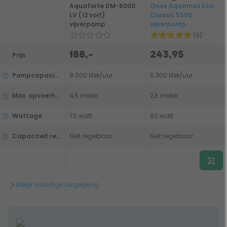
Aquaforte DM-8000
Oase Aquamax Eco
LV (12 volt)
Classic 5500
vijverpomp
vijverpomp
(9)
188,-
243,95
Prijs
Pompcapaciteit
8.000 liter/uur
5.300 liter/uur
Max. opvoerhoogte
4,5 meter
2,8 meter
Wattage
70 watt
60 watt
Capaciteit regelbaar
Niet regelbaar
Niet regelbaar
Bekijk volledige vergelijking