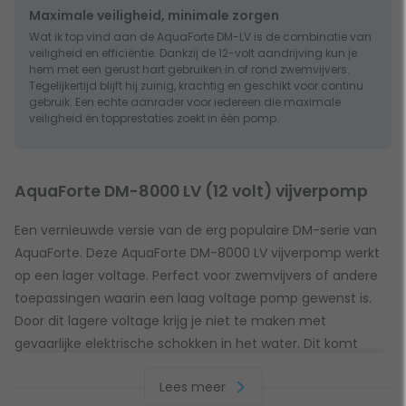
Maximale veiligheid, minimale zorgen
Wat ik top vind aan de AquaForte DM-LV is de combinatie van
veiligheid en efficiëntie. Dankzij de 12-volt aandrijving kun je
hem met een gerust hart gebruiken in of rond zwemvijvers.
Tegelijkertijd blijft hij zuinig, krachtig en geschikt voor continu
gebruik. Een echte aanrader voor iedereen die maximale
veiligheid én topprestaties zoekt in één pomp.
AquaForte DM-8000 LV (12 volt) vijverpomp
Een vernieuwde versie van de erg populaire DM-serie van
AquaForte. Deze AquaForte DM-8000 LV vijverpomp werkt
op een lager voltage. Perfect voor zwemvijvers of andere
toepassingen waarin een laag voltage pomp gewenst is.
Door dit lagere voltage krijg je niet te maken met
gevaarlijke elektrische schokken in het water. Dit komt
vooral van pas wanneer je de vijver als zwemvijver gebruikt.
Lees meer
De AquaForte DM-8000 LV vijverpomp heeft een maximale