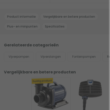
Product informatie
Vergelijkbare en betere producten
Plus- en minpunten
Specificaties
Gerelateerde categorieën
Vijverpompen
Vijverslangen
Fonteinpompen
R
Vergelijkbare en betere producten
huidig product