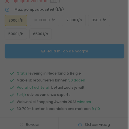
Tijdelijk uit voorraad
uitleg
Max. pompcapaciteit (l/h)
10.000 l/h
12.000 l/h
3500 l/h
8000 l/h
5000 l/h
6500 l/h
Houd mij op de hoogte
Gratis
levering in Nederland & België
Makkelijk retourneren binnen
90 dagen
Vooraf of achteraf
, betaal zoals je wilt
Eerlijk
advies van onze experts
Webwinkel Shopping Awards 2023
winaars
30.700+ klanten beoordelen ons met een
9 /10
Bewaar
Stel een vraag