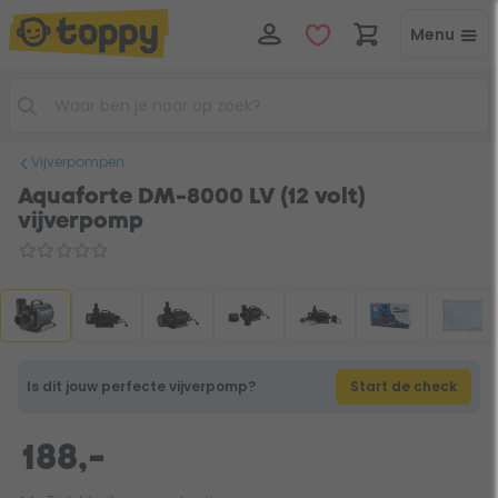
Menu
Vijverpompen
Aquaforte DM-8000 LV (12 volt)
vijverpomp
Is dit jouw perfecte vijverpomp?
Start de check
188,-