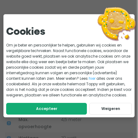
doorstroming van 8.000 liter per uur en is geschikt voor
zowel in de vijver als buiten de vijver onder het
waterniveau.
Plus- en minpunten
Door laag voltage ideaal voor zwemvijvers
Cookies
Geschikt voor verschillende soorten vijvers
Automatische droogloopbeveiliging; geen schade
door droogwerken
Om je beter en persoonlijker te helpen, gebruiken wij cookies en
Deze AquaForte DM-8000 LV vijverpomp is te gebruiken in
vergelijkbare technieken. Naast functionele cookies, waardoor de
'Lock' functie bij blokkering; voorkomt doorbranden
verschillende soorten vijvers. Het is wel belangrijk om
website goed werkt, plaatsen we ook analytische cookies om onze
website elke dag weer een beetje beter te maken. Ook plaatsen we
rekening te houden met het volgende: de vijverpomp is
Capaciteit is niet regelbaar
persoonlijke cookies zodat wij en derde partijen jouw
geschikt voor natuurvijvers met een maximale grootte van
internetgedrag kunnen volgen en persoonlijke (advertentie)
40 m3. Heb je een visvijver? Dan is 24 m3 de maximale
content kunnen laten zien. Meer weten? Lees
hier
alles over ons
Alle plus- en minpunten
cookiebeleid. Als je onze website helemaal Toppy wilt gebruiken,
inhoud die de pomp aankan. En bij een koivijver is dit 16 m3.
dan is het nodig dat je onze cookies accepteert. Indien je kiest voor
weigeren, plaatsen we alleen functionele en analytische cookies.
Belangrijkste specificaties
Voorkomt schade door doorloopbeveiliging
Pompcapaciteit
8.000 liter/uur
Accepteer
Weigeren
De AquaForte DM-8000 LV vijverpomp beschikt over unieke
Max.
4,5 meter
doorloopbeveiliging. Deze beveiliging zorgt ervoor dat de
opvoerhoogte
pomp automatisch uitgeschakeld wordt wanneer er geen