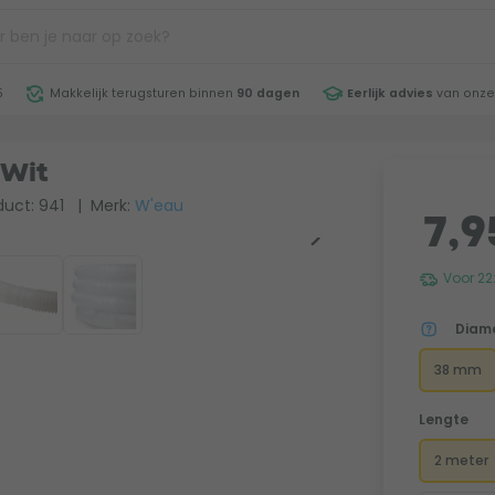
5
Makkelijk terugsturen binnen
90 dagen
Eerlijk advies
van onze
 Wit
uct: 941
| Merk:
W'eau
7,9
Voor 22
Diam
38 mm
Lengte
2 meter