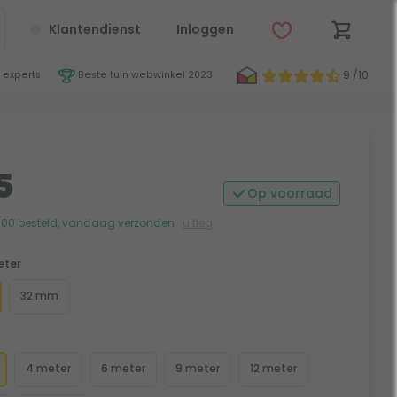
Klantendienst
Inloggen
9 /10
 experts
Beste tuin webwinkel 2023
5
Op voorraad
:00 besteld, vandaag verzonden
uitleg
eter
32 mm
4 meter
6 meter
9 meter
12 meter