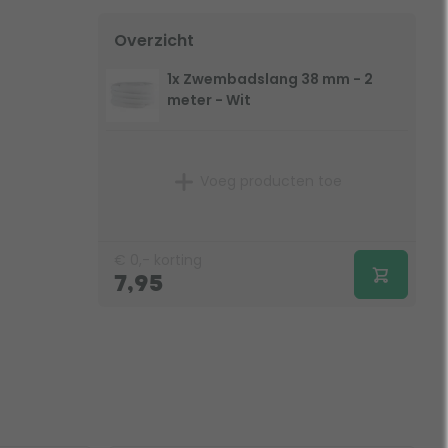
Overzicht
1x Zwembadslang 38 mm - 2
meter - Wit
Voeg producten toe
€
0,-
korting
7,95