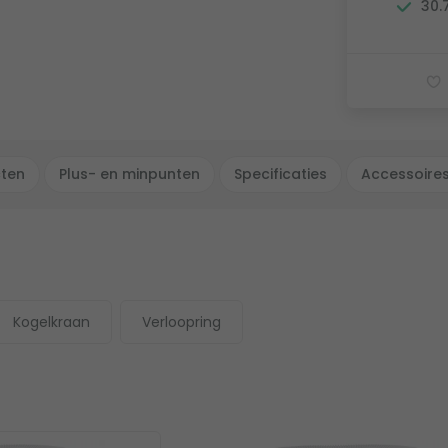
30.
cten
Plus- en minpunten
Specificaties
Accessoire
Kogelkraan
Verloopring