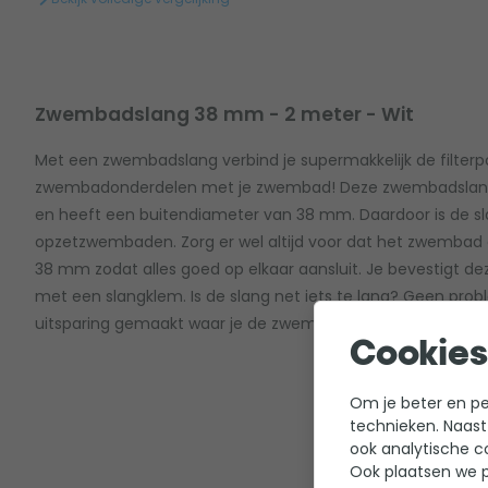
Zwembadslang 38 mm - 2 meter - Wit
Met een zwembadslang verbind je supermakkelijk de filter
zwembadonderdelen met je zwembad! Deze zwembadslang 
en heeft een buitendiameter van 38 mm. Daardoor is de sl
opzetzwembaden. Zorg er wel altijd voor dat het zwembad 
38 mm zodat alles goed op elkaar aansluit. Je bevestigt de
met een slangklem. Is de slang net iets te lang? Geen prob
uitsparing gemaakt waar je de zwembadslang makkelijk inko
Cookies
Om je beter en per
technieken. Naast
ook analytische c
Ook plaatsen we p