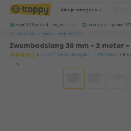
Kies je
categorie
Voor 18:00
besteld, morgen in huis
*
Gratis
levering vanaf €7
Zwembad
/
Accessoires & speelgoed
/
PVC
Zwembadslang 38 mm - 2 meter -
8.3 / 10 (4 beoordelingen)
|
Delen
| Prod