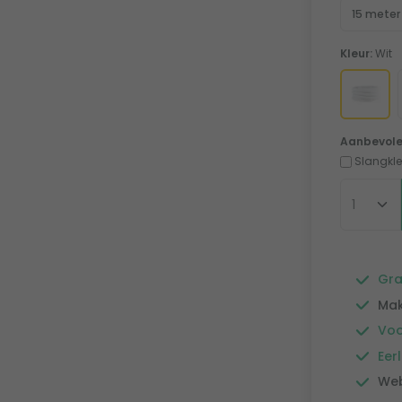
15 meter
Kleur:
Wit
Aanbevole
Slangkl
Gra
Mak
Voo
Eerl
Web