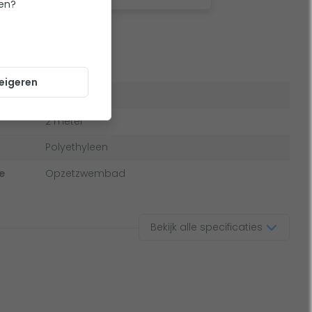
ten?
aties
eigeren
38 mm
2 meter
Polyethyleen
e
Opzetzwembad
Bekijk alle specificaties