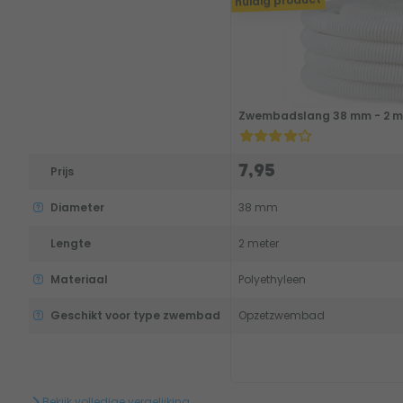
huidig product
Zwembadslang 38 mm - 2 me
7,95
Prijs
Diameter
38 mm
Lengte
2 meter
Materiaal
Polyethyleen
Geschikt voor type zwembad
Opzetzwembad
Bekijk volledige vergelijking