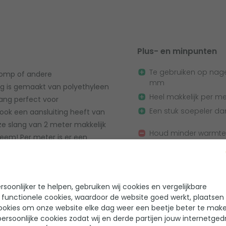
Plus- en minpunten
Te gebruiken op nag
pomp of andere
mm
is gemaakt van polyethyleen
Heel makkelijk per me
ang perfect voor
Een stuk soepeler d
ook een aansluiting heeft van
ze slang van 2 meter makkelijk
Houd minder warmte
leem! Per meter is er een
Slangklemmen niet 
rt!
soonlijker te helpen, gebruiken wij cookies en vergelijkbare
Wat heb i
 functionele cookies, waardoor de website goed werkt, plaatsen
Op zoek na
ookies om onze website elke dag weer een beetje beter te make
apparaat a
ersoonlijke cookies zodat wij en derde partijen jouw internetged
configurator