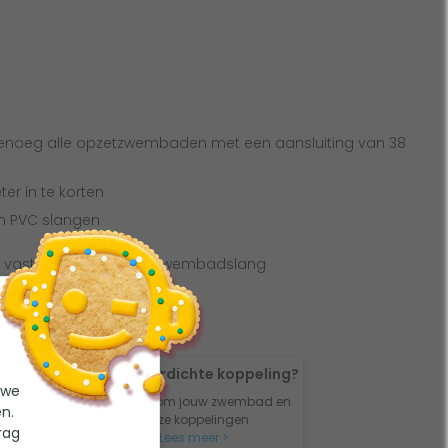
enoeg alle opzetzwembaden met een aansluiting van 38
ter in te korten
an PVC slangen
 vast dan een zwarte zwembadslang
standaard meegeleverd
k nodig voor een waterdichte koppeling?
 we
ar passende accessoires om jouw zwembad en
n.
an elkaar te koppelen? Onze koppelingen
rag
 vertelt wat jij nodig hebt.
Lees meer >