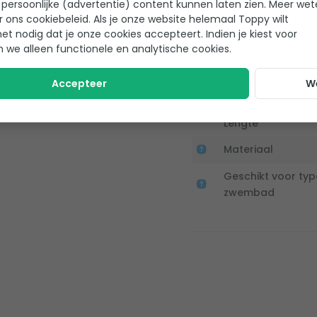
persoonlijke (advertentie) content kunnen laten zien. Meer we
r ons cookiebeleid. Als je onze website helemaal Toppy wilt
het nodig dat je onze cookies accepteert. Indien je kiest voor
n we alleen functionele en analytische cookies.
Belangrijkste specific
Accepteer
W
Diameter
Lengte
Materiaal
Geschikt voor typ
zwembad