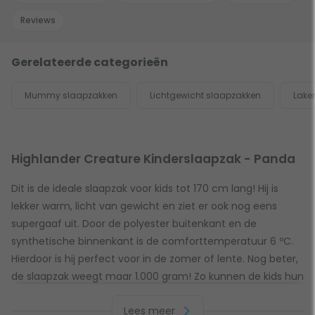
Reviews
Gerelateerde categorieën
Mummy slaapzakken
Lichtgewicht slaapzakken
Lake
Highlander Creature Kinderslaapzak - Panda
Dit is de ideale slaapzak voor kids tot 170 cm lang! Hij is
lekker warm, licht van gewicht en ziet er ook nog eens
supergaaf uit. Door de polyester buitenkant en de
synthetische binnenkant is de comforttemperatuur 6 ºC.
Hierdoor is hij perfect voor in de zomer of lente. Nog beter,
de slaapzak weegt maar 1.000 gram! Zo kunnen de kids hun
eigen spullen tillen. Wel zo fijn, want het is natuurlijk ook
Lees meer
jouw vakantie!