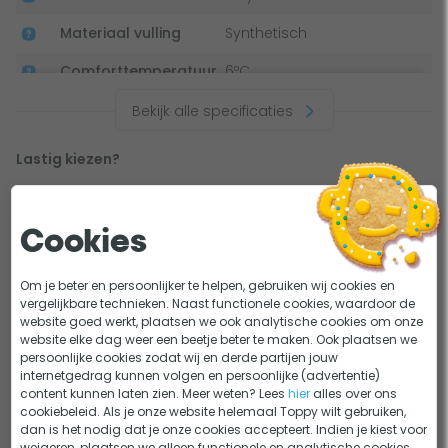
Materiaal vulling
Synthetisch
Comforttemperatuur
6ºC
Gewicht
1.000 gram
Bekijk alle specificaties
Model
Mummy
Lastig kiezen?
De ideale slaapzak kies je met deze 6 stappen
KEUZEHULP
Mummy slaapzak vs Dekenslaapzak
ADVIES
Cookies
Dit bekeken anderen
Om je beter en persoonlijker te helpen, gebruiken wij cookies en
vergelijkbare technieken. Naast functionele cookies, waardoor de
website goed werkt, plaatsen we ook analytische cookies om onze
website elke dag weer een beetje beter te maken. Ook plaatsen we
persoonlijke cookies zodat wij en derde partijen jouw
internetgedrag kunnen volgen en persoonlijke (advertentie)
content kunnen laten zien. Meer weten? Lees
hier
alles over ons
cookiebeleid. Als je onze website helemaal Toppy wilt gebruiken,
Mummy slaapzakken
Lichtgewicht slaapzakken
dan is het nodig dat je onze cookies accepteert. Indien je kiest voor
weigeren, plaatsen we alleen functionele en analytische cookies.