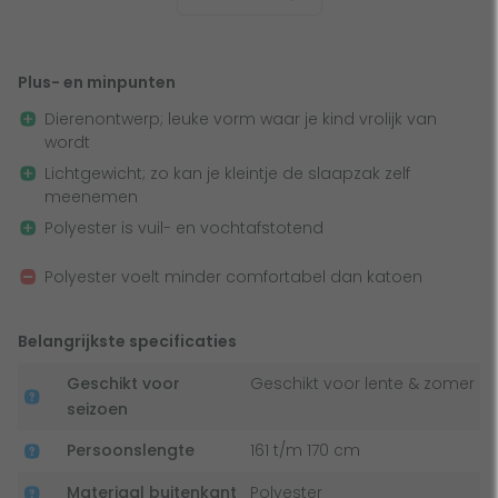
Perfect voor de kleine avonturiers
Plus- en minpunten
Door het mummymodel liggen de kids altijd lekker
Dierenontwerp; leuke vorm waar je kind vrolijk van
comfortabel. De capuchon en koordzoom zorgen ervoor
wordt
dat het nooit koud is in de slaapzak. Wordt het juist te
Lichtgewicht; zo kan je kleintje de slaapzak zelf
warm in de slaapzak? Dan zit er aan beide kanten een rits.
meenemen
Maak deze open en er komt wat extra frisse lucht naar
Polyester is vuil- en vochtafstotend
binnen. Maar al deze handigheidjes zijn niet alles. Deze
slaapzak heeft namelijk een mega gave pandaprint. Je kids
Polyester voelt minder comfortabel dan katoen
krijgen meteen zin om te gaan kamperen!
Belangrijkste specificaties
Geschikt voor
Geschikt voor lente & zomer
seizoen
Persoonslengte
161 t/m 170 cm
Materiaal buitenkant
Polyester