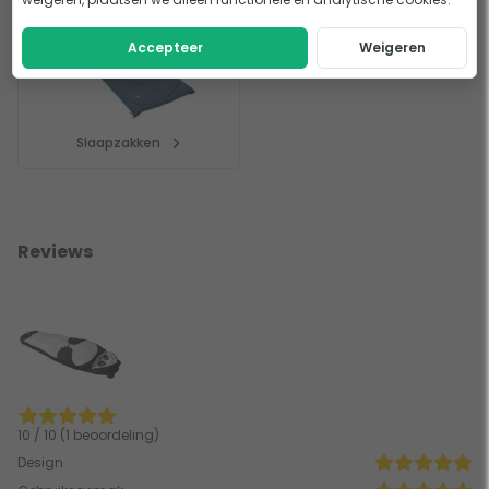
Accepteer
Weigeren
Slaapzakken
Reviews
10 / 10 (1 beoordeling)
Design