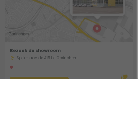
Bezoek de showroom
Spijk - aan de A15 bij Gorinchem
Route & Openingstijden
Volg ons: