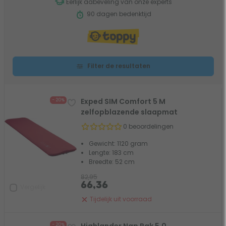
Eerlijk aabeveling van onze experts
90 dagen bedenktijd
Filter de resultaten
Exped SIM Comfort 5 M
- 20%
zelfopblazende slaapmat
0 beoordelingen
Gewicht: 1120 gram
Lengte: 183 cm
Breedte: 52 cm
82,95
66,36
Vergelijk
Tijdelijk uit voorraad
- 20%