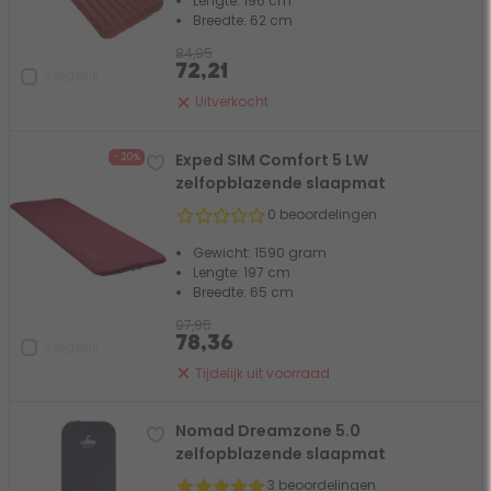
Lengte: 196 cm
Breedte: 62 cm
84,95
72,21
Vergelijk
Uitverkocht
Exped SIM Comfort 5 LW
- 20%
zelfopblazende slaapmat
0 beoordelingen
Gewicht: 1590 gram
Lengte: 197 cm
Breedte: 65 cm
97,95
78,36
Vergelijk
Tijdelijk uit voorraad
Nomad Dreamzone 5.0
zelfopblazende slaapmat
3 beoordelingen