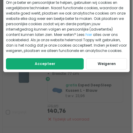
Om je beter en persoonlijker te helpen, gebruiken wij cookies en
vergelijkbare technieken. Naast functionele cookies, waardoor de
168,95
website goed werkt, plaatsen we ook analytische cookies om onze
135,16
Vergelijk
website elke dag weer een beetje beter te maken. Ook plaatsen we
Tijdelijk uit voorraad
persoonlijke cookies zodat wij en derde partijen jouw
internetgedrag kunnen volgen en persoonlijke (advertentie)
content kunnen laten zien. Meer weten? Lees
hier
alles over ons
Exped DeepSleep 7.5 LXW
- 20%
cookiebeleid. Als je onze website helemaal Toppy wilt gebruiken,
zelfopblazende slaapmat
dan is het nodig dat je onze cookies accepteert. Indien je kiest voor
weigeren, plaatsen we alleen functionele en analytische cookies.
0 beoordelingen
Gewicht: 2615 gram
Accepteer
Weigeren
Lengte: 197 cm
Breedte: 77 cm
+
gratis
Exped DeepSleep
Kussen L - Blauw
t.w.v. 23,96
175,95
140,76
Vergelijk
Tijdelijk uit voorraad