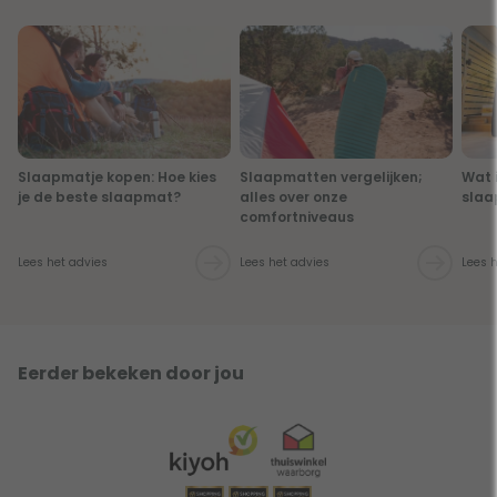
Slaapmatje kopen: Hoe kies
Slaapmatten vergelijken;
Wat i
je de beste slaapmat?
alles over onze
slaa
comfortniveaus
Lees het advies
Lees het advies
Lees 
Eerder bekeken door jou