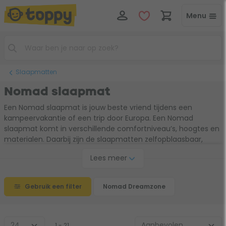
Menu
Slaapmatten
Nomad slaapmat
Een Nomad slaapmat is jouw beste vriend tijdens een
kampeervakantie of een trip door Europa. Een Nomad
slaapmat komt in verschillende comfortniveau’s, hoogtes en
materialen. Daarbij zijn de slaapmatten zelfopblaasbaar,
waardoor je geen pomp of stroom nodig hebt. Maak gebruik
Lees meer
van de keuzehulp om de Nomad slaapmat te vinden die bij
jou past!
Gebruik een filter
Nomad Dreamzone
1 - 21