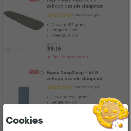
Highlander Nap Pak 5.0
zelfopblazende slaapmat
0 beoordelingen
Gewicht: 415 gram
Lengte: 190 cm
Breedte: 55 cm
48,95
39,16
Vergelijk
Tijdelijk uit voorraad
Exped DeepSleep 7.5 LW
- 20%
zelfopblazende slaapmat
0 beoordelingen
Gewicht: 2200 gram
Lengte: 197 cm
Breedte: 65 cm
+
gratis
Exped DeepSleep
Cookies
Kussen L - Blauw
t.w.v. 23,96