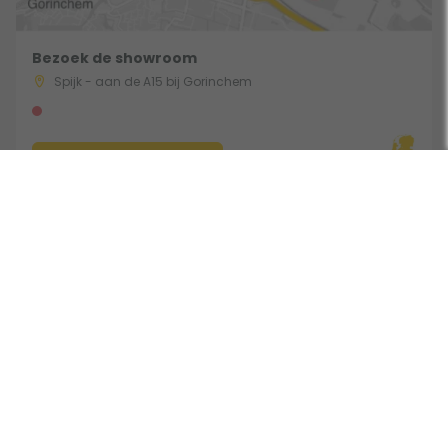
Bezoek de showroom
Spijk - aan de A15 bij Gorinchem
Route & Openingstijden
Gebruik een filter
Volg ons:
Beoordeeld door klanten met een 9,0 uit 30771 beoordelingen •
Onderdeel van Toppy B.V. • Alle prijzen zijn inclusief BTW •
Copyright 2006 - 2026