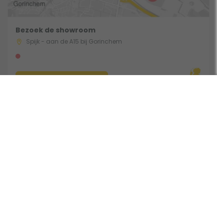
Bezoek de showroom
Spijk - aan de A15 bij Gorinchem
Route & Openingstijden
Gebruik een filter
Volg ons:
Beoordeeld door klanten met een 9,0 uit 30762 beoordelingen •
Onderdeel van Toppy B.V. • Alle prijzen zijn inclusief BTW •
Copyright 2006 - 2026