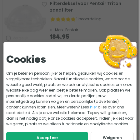
Filterdeksel voor Pentair Triton
zandfilter
1 beoordeling
Merk: Pentair
184,95
Vergelijk
Tijdelijk uit voorraad
Cookies
Om je beter en persoonlijker te helpen, gebruiken wij cookies en
vergelijkbare technieken. Naast functionele cookies, waardoor de
website goed werkt, plaatsen we ook analytische cookies om onze
website elke dag weer een beetje beter te maken. Ook plaatsen we
persoonlijke cookies zodat wij en derde partijen jouw
Deksels voor zandfilters
internetgedrag kunnen volgen en persoonlijke (advertentie)
content kunnen laten zien. Meer weten? Lees
hier
alles over ons
cookiebeleid. Als je onze website helemaal Toppy wilt gebruiken,
dan is het nodig dat je onze cookies accepteert. Indien je kiest voor
weigeren, plaatsen we alleen functionele en analytische cookies.
Lees onze tips en adviezen over deksels
Accepteer
Weigeren