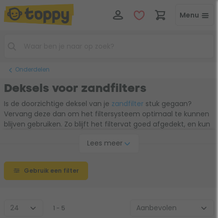
Menu
Onderdelen
Deksels voor zandfilters
Is de doorzichtige deksel van je
zandfilter
stuk gegaan?
Vervang deze dan om het filtersysteem optimaal te kunnen
blijven gebruiken. Zo blijft het filtervat goed afgedekt, en kun
je goed naar binnen blijven kijken. Kijk goed naar het type;
Lees meer
welke deksel voor jouw zandfilter geschikt is.
Gebruik een filter
1 - 5