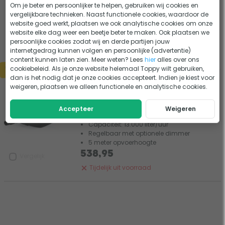
Om je beter en persoonlijker te helpen, gebruiken wij cookies en
Capaciteit: 10.000 liter/uur
vergelijkbare technieken. Naast functionele cookies, waardoor de
Regelbaar
website goed werkt, plaatsen we ook analytische cookies om onze
5,5 meter opvoerhoogte
website elke dag weer een beetje beter te maken. Ook plaatsen we
persoonlijke cookies zodat wij en derde partijen jouw
242,95
Vergelijk
internetgedrag kunnen volgen en persoonlijke (advertentie)
Tijdelijk uit voorraad
content kunnen laten zien. Meer weten? Lees
hier
alles over ons
cookiebeleid. Als je onze website helemaal Toppy wilt gebruiken,
dan is het nodig dat je onze cookies accepteert. Indien je kiest voor
Oase Aquamax Eco Premium 13000
weigeren, plaatsen we alleen functionele en analytische cookies.
vijverpomp
2 beoordelingen
Accepteer
Weigeren
Capaciteit: 13.000 liter/uur
Regelbaar met optionele dimmer
5 meter opvoerhoogte
538,95
Vergelijk
Tijdelijk uit voorraad