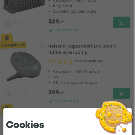
Capaciteit: 9.100 liter/uur
Regelbaar
3,5 meter opvoerhoogte
329,-
Vergelijk
Op voorraad
5 jaar garantie
Heissner Aqua Craft Eco Smart
10000 vijverpomp
0 beoordelingen
Capaciteit: 9.600 liter/uur
Ja
4,5 meter opvoerhoogte
399,-
Vergelijk
Op voorraad
Aquaforte DM-Vario 10000S WIFI
vijverpomp
Cookies
1 beoordeling