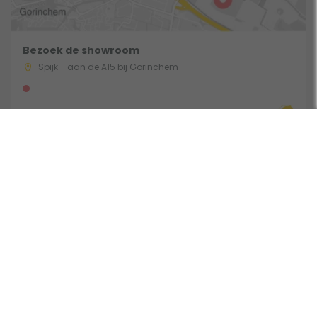
Bezoek de showroom
Spijk - aan de A15 bij Gorinchem
Route & Openingstijden
Volg ons:
Beoordeeld door klanten met een 9,0 uit 30762 beoordelingen •
Onderdeel van Toppy B.V. • Alle prijzen zijn inclusief BTW •
Copyright 2006 - 2026