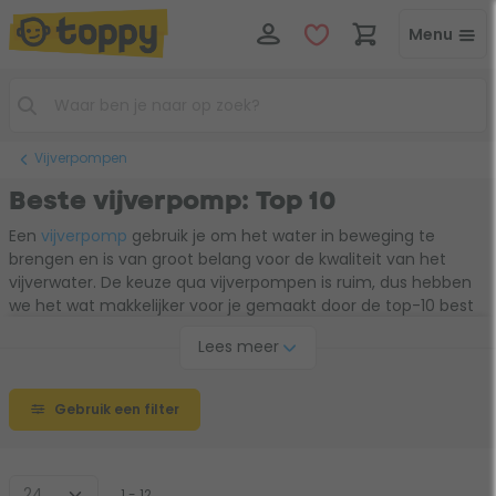
Menu
Vijverpompen
Beste vijverpomp: Top 10
Een
vijverpomp
gebruik je om het water in beweging te
brengen en is van groot belang voor de kwaliteit van het
vijverwater. De keuze qua vijverpompen is ruim, dus hebben
we het wat makkelijker voor je gemaakt door de top-10 best
verkochte vijverpompen op een rijtje te zetten. Kijk goed naar
Lees meer
de capaciteit om de beste vijverpomp voor jouw vijver te
vinden. Met een regelbare pomp kun je bovendien op je
stroomkosten besparen.
Gebruik een filter
1 - 12