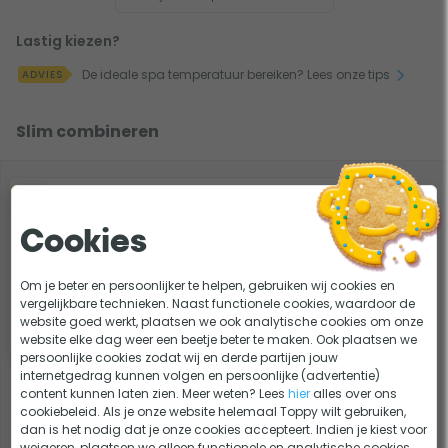
zodat deze goed door kan luchten.
Lastig kiezen?
Super makkelijk te bevestigen
De ideale spa temperatuur bereiken? Lees onze tips
ADVIES
De spa beschermhoes is écht heel makkelijk te bevestigen.
En dat is fijn, want zo houd je meer tijd over voor leuke
Slim combineren
dingen. De spa hoes heeft aan alle zijden 10 cm overlap en
is voorzien van een rijgkoord. Hiermee zet je de hoes
-5%
eenvoudig vast op je spa cover van 230 x 230 cm. Zo
W'eau Cover Shine spray - 500
ml
voorkom je dat de hoes weg kan waaien en sluit de
Cookies
beschermhoes altijd netjes over de spa.
18,95
Op voorraad
18,00
Om je beter en persoonlijker te helpen, gebruiken wij cookies en
vergelijkbare technieken. Naast functionele cookies, waardoor de
Beschikbare afmetingen spa beschermhoezen
website goed werkt, plaatsen we ook analytische cookies om onze
Bekijk product
website elke dag weer een beetje beter te maken. Ook plaatsen we
W'eau Spa beschermhoes 210 x 210 cm
persoonlijke cookies zodat wij en derde partijen jouw
W'eau beschermhoes 220 x 220 cm
internetgedrag kunnen volgen en persoonlijke (advertentie)
content kunnen laten zien. Meer weten? Lees
hier
alles over ons
1x W'eau spa beschermhoes - 230 x 230 cm
W'eau beschermhoes 225 x 225 cm
cookiebeleid. Als je onze website helemaal Toppy wilt gebruiken,
W'eau beschermhoes 230 x 230 cm
dan is het nodig dat je onze cookies accepteert. Indien je kiest voor
weigeren, plaatsen we alleen functionele en analytische cookies.