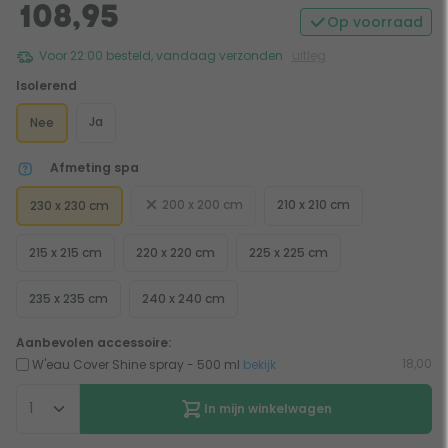
108,95
Op voorraad
Voor 22:00 besteld, vandaag verzonden
uitleg
Isolerend
Ja
Nee
Afmeting spa
200 x 200 cm
210 x 210 cm
230 x 230 cm
215 x 215 cm
220 x 220 cm
225 x 225 cm
235 x 235 cm
240 x 240 cm
Aanbevolen accessoire:
18,00
W'eau Cover Shine spray - 500 ml
bekijk
In mijn winkelwagen