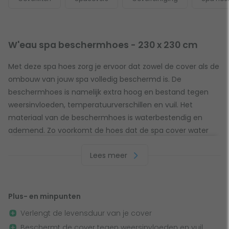
W'eau spa beschermhoes - 230 x 230 cm
Met deze spa hoes zorg je ervoor dat zowel de cover als de
ombouw van jouw spa volledig beschermd is. De
beschermhoes is namelijk extra hoog en bestand tegen
weersinvloeden, temperatuurverschillen en vuil. Het
materiaal van de beschermhoes is waterbestendig en
ademend. Zo voorkomt de hoes dat de spa cover water
opneemt en zwaar wordt. Door de afmetingen is de
Lees meer
beschermhoes geschikt voor vierkante spa's met een
buitenmaat van 230 bij 230 cm.
Plus- en minpunten
Volledige bescherming
Verlengt de levensduur van je cover
Dankzij de hoogte van 85 cm bescherm je niet alleen de
Beschermt de cover tegen weersinvloeden en vuil