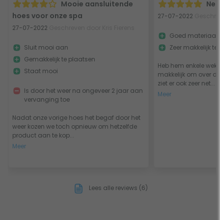
Mooie aansluitende
Net
hoes voor onze spa
27-07-2022
Geschre
27-07-2022
Geschreven door Kris Fierens
Goed materiaal
Sluit mooi aan
Zeer makkelijk te
Gemakkelijk te plaatsen
Heb hem enkele weken
Staat mooi
makkelijk om over de
ziet er ook zeer net...
Is door het weer na ongeveer 2 jaar aan
Meer
vervanging toe
Nadat onze vorige hoes het begaf door het
weer kozen we toch opnieuw om hetzelfde
product aan te kop...
Meer
Lees alle reviews (6)