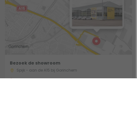
Bezoek de showroom
Spijk - aan de A15 bij Gorinchem
Route & Openingstijden