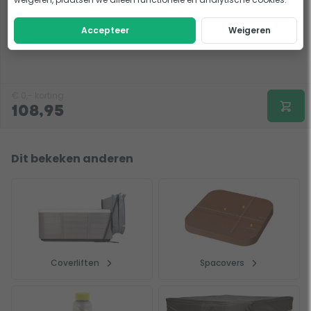
W'eau beschermhoes 240 x 240 cm
Accepteer
Weigeren
Voeg producten toe
€
0,-
korting
108,95
Dit bekeken anderen
Coverliften
Spacovers